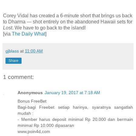
Corey Vidal has created a 6-minute short that brings us back
to Dharma — shot entirely on the abandoned Hawaii sets for
Lost
. We have to go back to the island!
[via
The Daily What
]
gjblass
at
11:00 AM
Share
1 comment:
Anonymous
January 19, 2017 at 7:18 AM
Bonus FreeBet
Bagi-bagi Freebet setiap harinya, syaratnya sangatlah
mudah :
- Member harus deposit minimal Rp 20.000 dan bermain
minimal Rp 10.000 dipasaran
www,poin4d,com